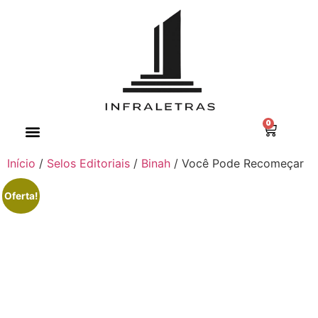
0
Minha conta
Início
/
Selos Editoriais
/
Binah
/ Você Pode Recomeçar
Oferta!