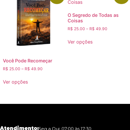
O Segredo de Todas as
Coisas
R$
25.00
–
R$
49.90
Ver opções
Você Pode Recomeçar
R$
25.00
–
R$
49.90
Ver opções
Atendimento:
Seg a Qui: 07:00 às 17:30