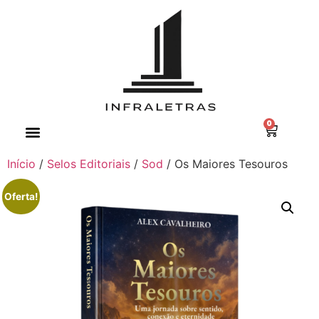
0
Minha conta
Início
/
Selos Editoriais
/
Sod
/ Os Maiores Tesouros
Oferta!